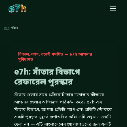
হোম
›
সাঁতার
বিকাশ, নগদ, রকেট সমর্থিত — e7h আপনার
সুবিধামত।
e7h: সাঁতার বিভাগে
রেফারেল পুরস্কার
সাঁতার খেলার সময় প্রতিযোগিতার মনোভাব কীভাবে
আপনার খেলার অভিজ্ঞতা পরিবর্তন করে? e7h-এর
সাঁতার বিভাগে, আমরা প্রতিটি ল্যাপ এবং প্রতিটি স্ট্রোককে
একটি পুরস্কৃত মুহূর্তে রূপান্তরিত করি। এটি শুধুমাত্র একটি
খেলা নয় — এটি বাংলাদেশের খেলোয়াড়দের জন্য একটি