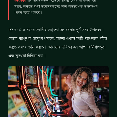
গুরুত্বপূর্ণ:
যদি আপনি অনুভব করেন যে আপনার গেম খেলা সমস্যা হয়ে
উঠছে, আমাদের বাংলা সহায়তাসাহায্যের জন্য প্রস্তুত এবং সংস্থানগুলি
প্রদান করতে প্রস্তুত।
e7h-এ আমাদের স্থানীয় সহায়তা দল বাংলায় পূর্ণ সময় উপলব্ধ।
কোনো প্রশ্ন বা উদ্বেগ থাকলে, আমরা এখানে আছি আপনাকে গাইড
করতে এবং সমর্থন করতে। আমাদের দায়িত্ব হল আপনার নিরাপত্তা
এবং সুস্থতা নিশ্চিত করা।