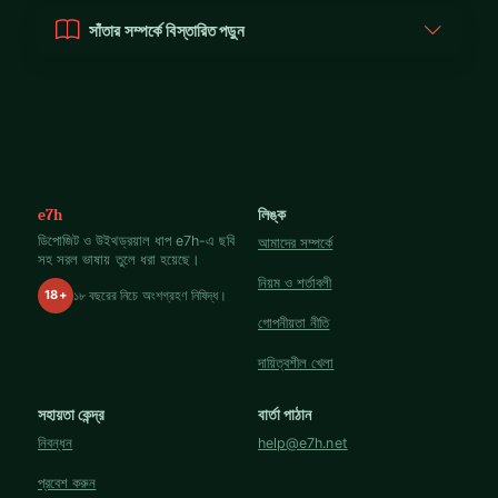
সাঁতার সম্পর্কে বিস্তারিত পড়ুন
e7h
লিঙ্ক
ডিপোজিট ও উইথড্রয়াল ধাপ e7h-এ ছবি
আমাদের সম্পর্কে
সহ সরল ভাষায় তুলে ধরা হয়েছে।
নিয়ম ও শর্তাবলী
18+
১৮ বছরের নিচে অংশগ্রহণ নিষিদ্ধ।
গোপনীয়তা নীতি
দায়িত্বশীল খেলা
সহায়তা কেন্দ্র
বার্তা পাঠান
নিবন্ধন
help@e7h.net
প্রবেশ করুন